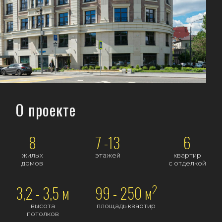
О проекте
8
7 -13
6
жилых
этажей
квартир
домов
с отделкой
2
3,2 - 3,5 м
99 - 250 м
высота
площадь квартир
потолков